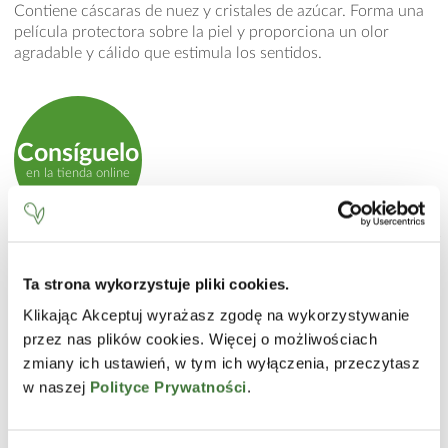
Contiene cáscaras de nuez y cristales de azúcar. Forma una
película protectora sobre la piel y proporciona un olor
agradable y cálido que estimula los sentidos.
Consíguelo
en la tienda online
MODO DE EMPLEO
Ta strona wykorzystuje pliki cookies.
Aplicar sobre la piel húmeda. Masajear con movimientos
Klikając Akceptuj wyrażasz zgodę na wykorzystywanie
circulares y enjuagar. Apto para uso diario.
przez nas plików cookies. Więcej o możliwościach
INCI
zmiany ich ustawień, w tym ich wyłączenia, przeczytasz
w naszej
Polityce Prywatności
.
Sucrose, Paraffinum Liquidum (Mineral Oil), Cera
Microcristallina (Microcrystalline Wax), Paraffin, Elaeis
Guineensis (Palm) Oil, Isopropyl Myristate, PEG-7 Glyceryl