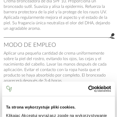
Crema bronceadora de día SPF 10. Proporciona un
bronceado sutil. Suaviza y alisa la epidermis. Refuerza la
barrera protectora de la piel y la protege de los rayos UV.
Aplicada regularmente mejora el aspecto y el estado de la
piel. Su fragancia única neutraliza el olor del DHA, dejando
un agradable aroma.
MODO DE EMPLEO
Aplicar una pequeña cantidad de crema uniformemente
sobre la piel del rostro, evitando los ojos, las cejas y el
nacimiento del cabello. Lavar las manos después de cada
aplicación. Evitar el contacto con la ropa hasta que el
producto se haya absorbido por completo. El bronceado
aparecerá después de 3-4 horas.
INCI
Aqua (Water), C12-15 Alkyl Benzoate, Triethylhexanoin,
Glyceryl Stearate, PEG-100 Stearate, Ethylhexyl Triazone,
Ta strona wykorzystuje pliki cookies.
Dimethicone, Propylene Glycol, Cetearyl Alcohol,
Klikając Akceptuj wyrażasz zgodę na wykorzystywanie
Dihydroxyacetone, Elaeis Guineensis (Palm) Oil, Butyl