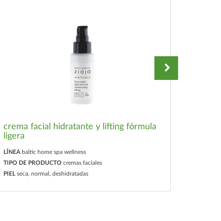
crema facial hidratante y lifting fórmula
ligera
exfoli
LÍNEA
baltic home spa wellness
LÍNEA
ba
TIPO DE PRODUCTO
cremas faciales
TIPO D
PIEL
seca, normal, deshidratadas
PIEL
seca