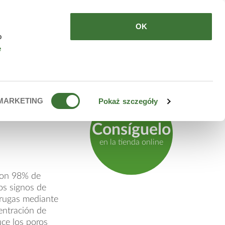
DE COMPRAR
ES
OK
o
e
ara rostro
MARKETING
Pokaż szczegóły
Consíguelo
en la tienda online
 con 98% de
os signos de
rrugas mediante
entración de
uce los poros