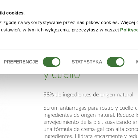
iki cookies.
NLINE
CONTACTO
DÓN
z zgodę na wykorzystywanie przez nas plików cookies. Więcej 
 ustawień, w tym ich wyłączenia, przeczytasz w naszej
Polityc
A ROSTRO Y CUELLO
serum antiarrugas p
PREFERENCJE
STATYSTYKA
y cuello
98% de ingredientes de origen natural
Serum antiarrugas para rostro y cuello
ingredientes de origen natural. Reduce l
envejecimiento de la piel, suavizando a
una fórmula de crema-gel con alta conc
ingredientes. Hidrata eficazmente y red