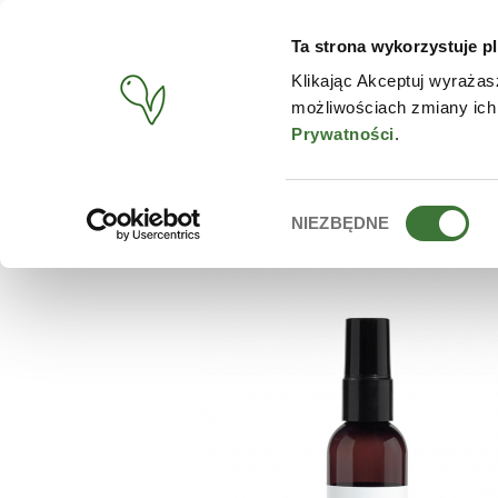
Ta strona wykorzystuje pl
PRODUCTOS
TIENDA O
Klikając Akceptuj wyrażas
możliwościach zmiany ich
BUSCAR
/
PRODUCTOS
/
ZIAJA
/
SERUM ANTIARRUGAS PAR
Prywatności
.
Wybór
NIEZBĘDNE
zgody