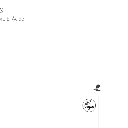
S
it. E, Ácido