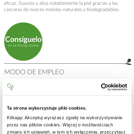
eficaz. Suaviza y alisa notablemente la piel gracias a las
cáscaras de nueces molidas naturales y biodegradables.
Consíguelo
en la tienda online
MODO DE EMPLEO
Aplicar sobre la piel humedecida. Masajear con movimientos
circulares y enjuagar. Utilizar 1-2 veces por semana.
INCI
Ta strona wykorzystuje pliki cookies.
Paraffinum Liquidum (Mineral Oil), Cera Microcristallina
(Microcrystalline Wax), Ethylhexyl Stearate, Elaeis
Klikając Akceptuj wyrażasz zgodę na wykorzystywanie
Guineensis (Palm) Oil, Juglans Regia (Walnut) Shell Powder,
przez nas plików cookies. Więcej o możliwościach
PEG-7 Glyceryl Cocoate, Cetearyl Alcohol, Hydrated Silica,
zmiany ich ustawień, w tym ich wyłączenia, przeczytasz