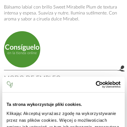
Bálsamo labial con brillo Sweet Mirabelle Plum de textura
intensa y espesa. Suaviza y nutre. Ilumina sutilmente. Con
aroma y sabor a ciruela dulce Mirabel.
Consíguelo
en la tienda online
MODO DE EMPLEO
Aplicar la cantidad deseada de brillo sobre los labios.
INCI
Ta strona wykorzystuje pliki cookies.
Paraffinum Liquidum (Mineral Oil),
Klikając Akceptuj wyrażasz zgodę na wykorzystywanie
Ethylene/Propylene/Styrene Copolymer,
Butylene/Ethylene/Styrene Copolymer, Cera
przez nas plików cookies. Więcej o możliwościach
Microcristallina (Microcrystalline Wax), Simmondsia
zmiany ich ustawień, w tym ich wyłączenia, przeczytasz