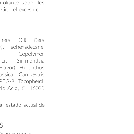
foliante sobre los
tirar el exceso con
neral Oil), Cera
x), Isohexadecane,
ne Copolymer,
ymer, Simmondsia
lavor), Helianthus
ssica Campestris
PEG-8, Tocopherol,
tric Acid, CI 16035
al estado actual de
S