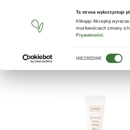
Ta strona wykorzystuje pl
PRODUCTOS
TIENDA O
Klikając Akceptuj wyrażas
możliwościach zmiany ich
BUSCAR
/
PRODUCTOS
/
ZIAJA
/
EXFOLIANTE LABIAL DE 
Prywatności
.
Wybór
NIEZBĘDNE
zgody