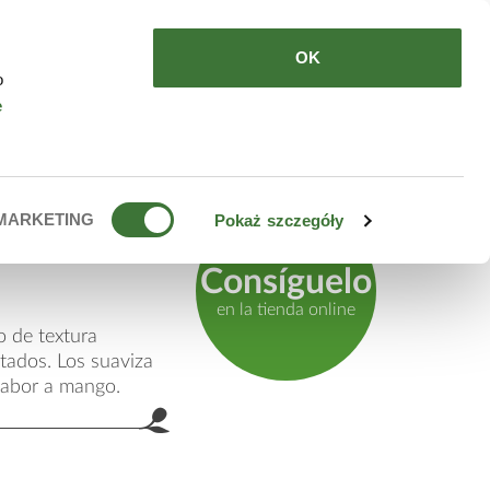
DE COMPRAR
ES
OK
o
e
 azúcar
MARKETING
Pokaż szczegóły
Consíguelo
en la tienda online
o de textura
etados. Los suaviza
sabor a mango.