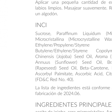
Aplicar una pequeña cantidad de ex
labios limpios. Masajear suavemente. Re
un algodón.
INCI
Sucrose, Paraffinum Liquidum (Mi
Microcristallina (Microcrystalline Wa
Ethylene/Propylene/Styre
Butylene/Ethylene/Styrene Copol
Chinensis (Jojoba) Seed Oil, Aroma (F
Annuus (Sunflower) Seed Oil, Bra
(Rapeseed) Seed Oil, Beta-Carotene, 
Ascorbyl Palmitate, Ascorbic Acid, Ci
(FD&C Red No. 40).
La lista de ingredientes está conforme 
fabricación de 2024.06.
INGREDIENTES PRINCIPALE