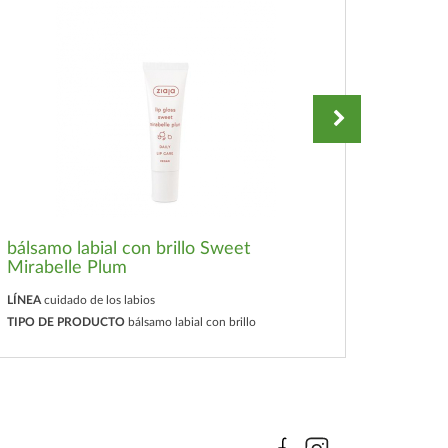
bálsamo labial con brillo Sweet
bálsam
Mirabelle Plum
Pinea
LÍNEA
cuidado de los labios
LÍNEA
cu
TIPO DE PRODUCTO
bálsamo labial con brillo
TIPO D