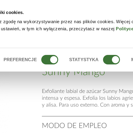
iki cookies.
NLINE
CONTACTO
DÓN
z zgodę na wykorzystywanie przez nas plików cookies. Więcej 
 ustawień, w tym ich wyłączenia, przeczytasz w naszej
Polityc
AZÚCAR SUNNY MANGO
exfoliante labial de
PREFERENCJE
STATYSTYKA
Sunny Mango
Exfoliante labial de azúcar Sunny Mang
intensa y espesa. Exfolia los labios agri
y alisa. Para uso externo. Con aroma y 
MODO DE EMPLEO