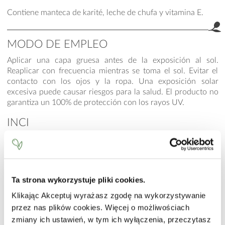
Contiene manteca de karité, leche de chufa y vitamina E.
MODO DE EMPLEO
Aplicar una capa gruesa antes de la exposición al sol.
Reaplicar con frecuencia mientras se toma el sol. Evitar el
contacto con los ojos y la ropa. Una exposición solar
excesiva puede causar riesgos para la salud. El producto no
garantiza un 100% de protección con los rayos UV.
INCI
Aqua (Water), Bis-Ethylhexyloxyphenol Methoxyphenyl
Triazine, Polymethyl Methacrylate, C12-15 Alkyl Benzoate,
Cetearyl Ethylhexanoate, Diethylamino Hydroxybenzoyl
Hexyl Benzoate, Ethylhexyl Triazone, Hexyl Laurate, Glyceryl
Ta strona wykorzystuje pliki cookies.
Stearate Citrate, Glycerin, Stearyl Alcohol, Dimethicone,
Hydrogenated Dimer Dilinoleyl/Dimethylcarbonate
Klikając Akceptuj wyrażasz zgodę na wykorzystywanie
Copolymer, Sodium Acrylate/Sodium Acryloyldimethyl
przez nas plików cookies. Więcej o możliwościach
Taurate Copolymer, Isohexadecane, Polysorbate 80,
zmiany ich ustawień, w tym ich wyłączenia, przeczytasz
Butyrospermum Parkii (Shea) Butter, Cyperus Esculentus