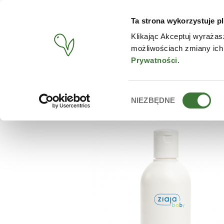
Ta strona wykorzystuje pl
PRODUCTOS
TIENDA O
Klikając Akceptuj wyrażas
możliwościach zmiany ich
BUSCAR
/
PRODUCTOS
/
ZIAJA
/
CHAMPÚ PARA BEBES Y N
Prywatności
.
Wybór
NIEZBĘDNE
zgody