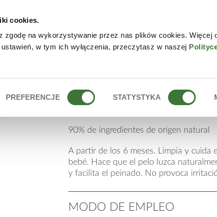
iki cookies.
NLINE
CONTACTO
DÓN
z zgodę na wykorzystywanie przez nas plików cookies. Więcej 
 ustawień, w tym ich wyłączenia, przeczytasz w naszej
Polityc
IÑOS
champú para bebes 
PREFERENCJE
STATYSTYKA
90% de ingredientes de origen natural
A partir de los 6 meses. Limpia y cuida el
bebé. Hace que el pelo luzca naturalme
y facilita el peinado. No provoca irritaci
MODO DE EMPLEO