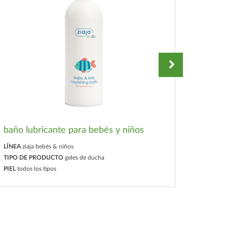
baño lubricante para bebés y niños
baño m
colore
LÍNEA
ziaja bebés & niños
TIPO DE PRODUCTO
geles de ducha
LÍNEA
zi
PIEL
todos los tipos
TIPO D