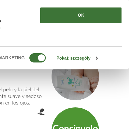
DE COMPRAR
ES
OK
o
e
y niños
MARKETING
Pokaż szczegóły
 pelo y la piel del
nte suave y sedoso
ón en los ojos.
Consíguelo