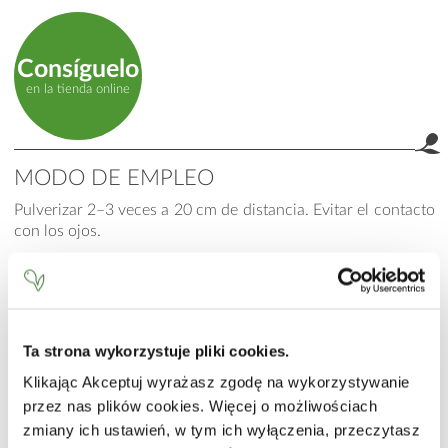
Consíguelo
en la tienda online
MODO DE EMPLEO
Pulverizar 2–3 veces a 20 cm de distancia. Evitar el contacto
con los ojos.
INCI
Aqua (Water), PPG-26-Buteth-26, PEG-40 Hydrogenated
Castor Oil, Glycerin, Rosa Centifolia Flower Extract,
Saccharomyces/Zinc Ferment, Saccharomyces/Copper
Ta strona wykorzystuje pliki cookies.
Ferment, Saccharomyces/Magnesium Ferment,
Klikając Akceptuj wyrażasz zgodę na wykorzystywanie
Saccharomyces/Iron Ferment, Saccharomyces/Silicon
przez nas plików cookies. Więcej o możliwościach
Ferment, Disodium EDTA, Phenoxyethanol,
Ethylhexylglycerin, Parfum (Fragrance), Vanillin, Linalyl
zmiany ich ustawień, w tym ich wyłączenia, przeczytasz