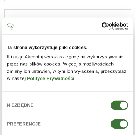
Ta strona wykorzystuje pliki cookies.
Klikając Akceptuj wyrażasz zgodę na wykorzystywanie
przez nas plików cookies. Więcej o możliwościach
zmiany ich ustawień, w tym ich wyłączenia, przeczytasz
w naszej
Polityce Prywatności
.
Wybór
NIEZBĘDNE
zgody
acondicionador capilar fortalecedor con keratina
PREFERENCJE
LÍNEA
leche de cabra
TIPO DE PRODUCTO
acondicionadores capilares