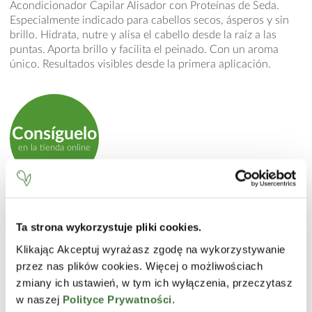
Acondicionador Capilar Alisador con Proteínas de Seda.
Especialmente indicado para cabellos secos, ásperos y sin
brillo. Hidrata, nutre y alisa el cabello desde la raíz a las
puntas. Aporta brillo y facilita el peinado. Con un aroma
único. Resultados visibles desde la primera aplicación.
Consíguelo
en la tienda online
MODO DE EMPLEO
Ta strona wykorzystuje pliki cookies.
Con el cabello recién lavado, aplicar una pequeña cantidad
de producto sobre la zona más seca, que suelen ser las
Klikając Akceptuj wyrażasz zgodę na wykorzystywanie
puntas y masajear suavemente. Dejar actuar de 3 a 5
przez nas plików cookies. Więcej o możliwościach
minutos y enjuagar. Se recomienda aplicar de medios a
zmiany ich ustawień, w tym ich wyłączenia, przeczytasz
puntas, especialmente en cabellos más grasos, e ir subiendo
w naszej
Polityce Prywatności
.
hacia el cuero cabelludo en cabellos más secos.