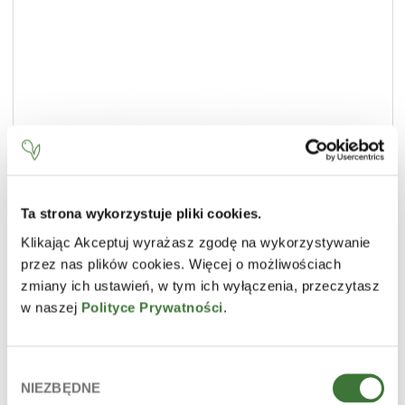
Ta strona wykorzystuje pliki cookies.
Klikając Akceptuj wyrażasz zgodę na wykorzystywanie
crema de noche reductora de arrugas
przez nas plików cookies. Więcej o możliwościach
LÍNEA
lifting solution
zmiany ich ustawień, w tym ich wyłączenia, przeczytasz
TIPO DE PRODUCTO
cremas faciales
w naszej
Polityce Prywatności
.
PIEL
madura / propensa a las arrugas
Wybór
NIEZBĘDNE
zgody