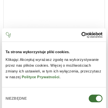
Ta strona wykorzystuje pliki cookies.
Klikając Akceptuj wyrażasz zgodę na wykorzystywanie
crema tensora activa
przez nas plików cookies. Więcej o możliwościach
LÍNEA
marine algae
zmiany ich ustawień, w tym ich wyłączenia, przeczytasz
TIPO DE PRODUCTO
cremas faciales
w naszej
Polityce Prywatności
.
PIEL
madura / propensa a las arrugas
Wybór
NIEZBĘDNE
zgody