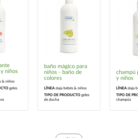
ante
baño mágico para
 y niños
niños - baño de
champú 
colores
y niños
s & niños
UCTO
geles
LÍNEA
ziaja bebés & niños
LÍNEA
ziaja 
TIPO DE PRODUCTO
geles
TIPO DE P
pos
de ducha
champús