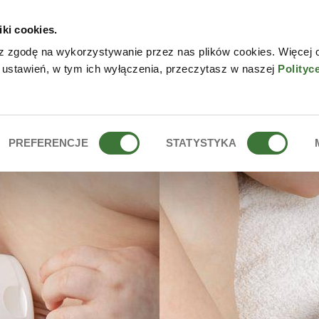
iki cookies.
NLINE
CONTACTO
DÓN
z zgodę na wykorzystywanie przez nas plików cookies. Więcej 
 ustawień, w tym ich wyłączenia, przeczytasz w naszej
Polityc
NIÑOS
PREFERENCJE
STATYSTYKA