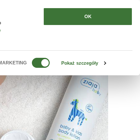
DE COMPRAR
ES
OK
o
e
MARKETING
Pokaż szczegóły