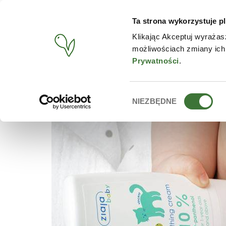
Ta strona wykorzystuje pl
PRODUCTOS
TIENDA O
Klikając Akceptuj wyrażas
możliwościach zmiany ich
BUSCAR
/
LISTA DE RECOMENDACIONES
/
LA PIEL DE LOS 
Prywatności
.
Wybór
NIEZBĘDNE
zgody