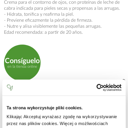
Crema para el contorno de ojos, con proteínas de leche de
cabra indicada para pieles secas y propensas a las arrugas.
- Hidrata, tonifica y reafirma la piel.
- Previene eficazmente la pérdida de firmeza.
- Nutre y alisa visiblemente las pequeñas arrugas.
Edad recomendada: a partir de 20 años.
Consíguelo
en la tienda online
MODO DE EMPLEO
Aplicar una pequeña cantidad de crema en la piel del
contorno de los ojos y masajear suavemente hasta su total
Ta strona wykorzystuje pliki cookies.
absorción. Se recomienda utilizar junto con otros productos
Klikając Akceptuj wyrażasz zgodę na wykorzystywanie
de la misma línea de Leche de Cabra.
przez nas plików cookies. Więcej o możliwościach