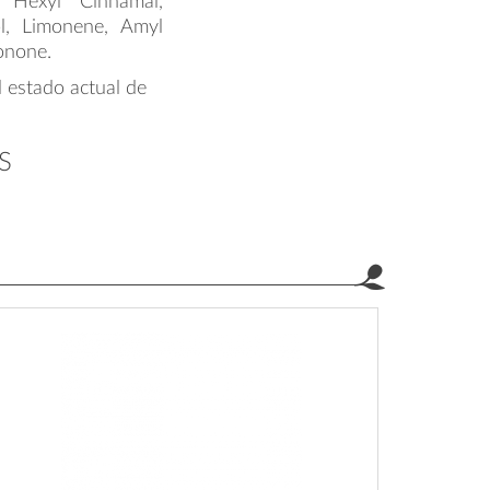
, Hexyl Cinnamal,
nol, Limonene, Amyl
onone.
l estado actual de
S