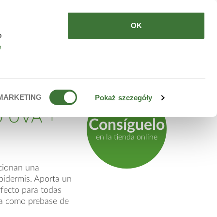
DE COMPRAR
ES
OK
o
e
ante
MARKETING
Pokaż szczegóły
0 UVA +
Consíguelo
en la tienda online
cionan una
epidermis. Aporta un
rfecto para todas
da como prebase de