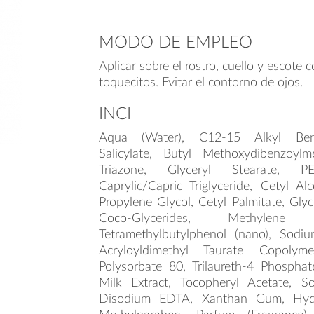
MODO DE EMPLEO
Aplicar sobre el rostro, cuello y escote
toquecitos. Evitar el contorno de ojos.
INCI
Aqua (Water), C12-15 Alkyl Benz
Salicylate, Butyl Methoxydibenzoylm
Triazone, Glyceryl Stearate, P
Caprylic/Capric Triglyceride, Cetyl Al
Propylene Glycol, Cetyl Palmitate, Gly
Coco-Glycerides, Methylene Bis
Tetramethylbutylphenol (nano), Sodi
Acryloyldimethyl Taurate Copolyme
Polysorbate 80, Trilaureth-4 Phosphat
Milk Extract, Tocopheryl Acetate, So
Disodium EDTA, Xanthan Gum, Hydr