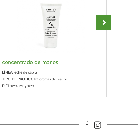
concentrado de manos
crema
LÍNEA
leche de cabra
LÍNEA
le
TIPO DE PRODUCTO
cremas de manos
TIPO D
PIEL
seca, muy seca
PIEL
seca