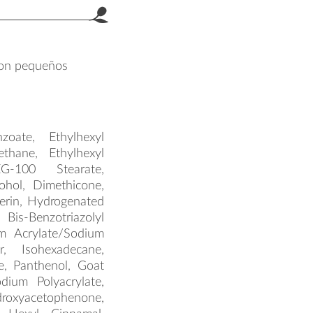
 con pequeños
oate, Ethylhexyl
ethane, Ethylhexyl
EG-100 Stearate,
cohol, Dimethicone,
cerin, Hydrogenated
-Benzotriazolyl
um Acrylate/Sodium
r, Isohexadecane,
e, Panthenol, Goat
dium Polyacrylate,
oxyacetophenone,