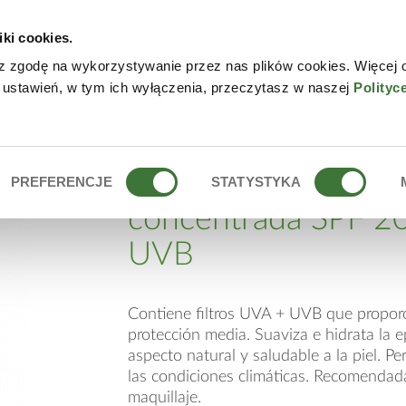
iki cookies.
NLINE
CONTACTO
DÓN
z zgodę na wykorzystywanie przez nas plików cookies. Więcej 
 ustawień, w tym ich wyłączenia, przeczytasz w naszej
Polityc
E CONCENTRADA SPF 20 UVA + UVB
crema de día hidrat
PREFERENCJE
STATYSTYKA
concentrada SPF 2
UVB
Contiene filtros UVA + UVB que propor
protección media. Suaviza e hidrata la 
aspecto natural y saludable a la piel. Pe
las condiciones climáticas. Recomenda
maquillaje.