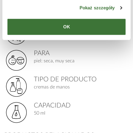
INGREDIENTES PRINCIPALES
Pokaż szczegóły
complejo de leche de cabra, aceite de oliva, manteca de
karité
LÍNEA
OK
leche de cabra
PARA
piel: seca, muy seca
TIPO DE PRODUCTO
cremas de manos
CAPACIDAD
50 ml