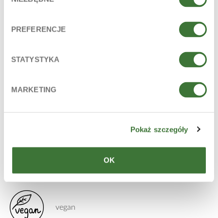
zgody
provitamina B5 (d-panthenol)
LÍNEA
PREFERENCJE
aromas festivos de invierno
STATYSTYKA
PARA
edad: 12+
MARKETING
piel: seca, normal, deshidratadas
TIPO DE PRODUCTO
geles de ducha
Pokaż szczegóły
CAPACIDAD
OK
250 ml
vegan