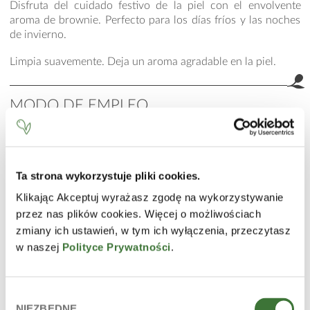
Disfruta del cuidado festivo de la piel con el envolvente
aroma de brownie. Perfecto para los días fríos y las noches
de invierno.
Limpia suavemente. Deja un aroma agradable en la piel.
MODO DE EMPLEO
Dispensa la espuma en las manos, masajea suavemente para
limpiar la piel y aclara bien.
INCI
Ta strona wykorzystuje pliki cookies.
Aqua (Water), Cocamidopropyl Betaine, Decyl Glucoside,
Klikając Akceptuj wyrażasz zgodę na wykorzystywanie
Disodium Laureth Sulfosuccinate, Panthenol, Disodium
przez nas plików cookies. Więcej o możliwościach
EDTA, Sodium Benzoate, Parfum (Fragrance), Vanillin, Citric
zmiany ich ustawień, w tym ich wyłączenia, przeczytasz
Acid.
w naszej
Polityce Prywatności
.
La lista de ingredientes está conforme al estado actual de
fabricación de 2024.09.
Wybór
INGREDIENTES PRINCIPALES
NIEZBĘDNE