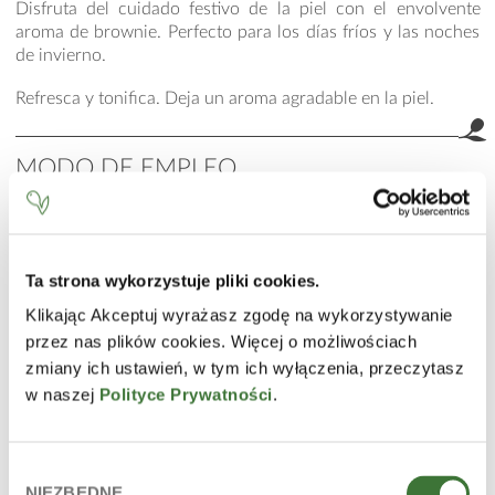
Disfruta del cuidado festivo de la piel con el envolvente
aroma de brownie. Perfecto para los días fríos y las noches
de invierno.
Refresca y tonifica. Deja un aroma agradable en la piel.
MODO DE EMPLEO
Pulveriza el cuerpo desde una distancia mínima de 20 cm.
Evita el contacto con los ojos.
INCI
Ta strona wykorzystuje pliki cookies.
Aqua (Water), PPG-26-Buteth-26, PEG-40 Hydrogenated
Klikając Akceptuj wyrażasz zgodę na wykorzystywanie
Castor Oil, Glycerin, Panthenol, Disodium EDTA,
przez nas plików cookies. Więcej o możliwościach
Phenoxyethanol, Ethylhexylglycerin, Parfum (Fragrance),
zmiany ich ustawień, w tym ich wyłączenia, przeczytasz
Vanillin, Benzaldehyde.
w naszej
Polityce Prywatności
.
La lista de ingredientes está conforme al estado actual de
fabricación de 2024.09.
Wybór
INGREDIENTES PRINCIPALES
NIEZBĘDNE