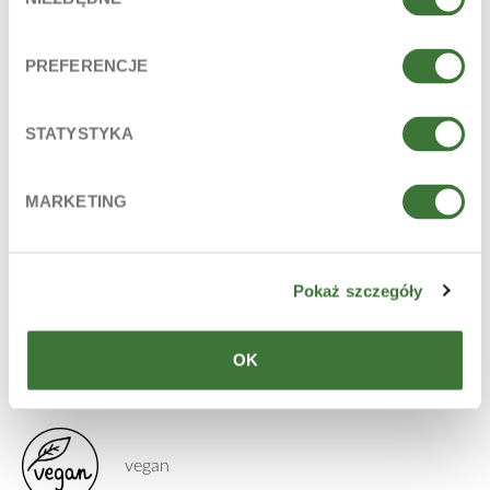
zgody
provitamina B5 (d-panthenol), glicerina vegetal
LÍNEA
PREFERENCJE
aromas festivos de invierno
STATYSTYKA
PARA
edad: 12+
MARKETING
piel: seca, normal, deshidratadas
TIPO DE PRODUCTO
spray
Pokaż szczegóły
CAPACIDAD
OK
100 ml
vegan