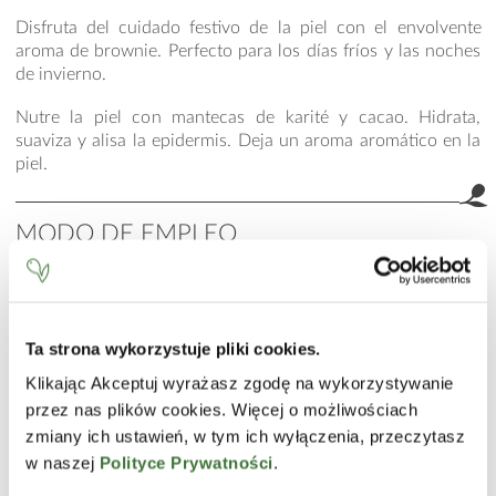
Disfruta del cuidado festivo de la piel con el envolvente
aroma de brownie. Perfecto para los días fríos y las noches
de invierno.
Nutre la piel con mantecas de karité y cacao. Hidrata,
suaviza y alisa la epidermis. Deja un aroma aromático en la
piel.
MODO DE EMPLEO
Masajea el bálsamo sobre la piel y deja que se absorba.
INCI
Ta strona wykorzystuje pliki cookies.
Aqua (Water), Hexyl Laurate, Isononyl Isononanoate,
Glycerin, Glyceryl Stearate, PEG-100 Stearate, Paraffin,
Klikając Akceptuj wyrażasz zgodę na wykorzystywanie
Cetearyl Alcohol, Dimethicone, Shea Butter Ethyl Esters,
przez nas plików cookies. Więcej o możliwościach
Sodium Acrylate/Sodium Acryloyldimethyl Taurate
zmiany ich ustawień, w tym ich wyłączenia, przeczytasz
Copolymer, Isohexadecane, Polysorbate 80, Theobroma
w naszej
Polityce Prywatności
.
Cacao (Cocoa) Seed Butter, Potassium Cetyl Phosphate,
Xanthan Gum, Disodium EDTA, Phenoxyethanol, Parfum