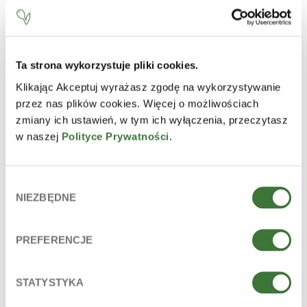
Ta strona wykorzystuje pliki cookies.
Klikając Akceptuj wyrażasz zgodę na wykorzystywanie
przez nas plików cookies. Więcej o możliwościach
zmiany ich ustawień, w tym ich wyłączenia, przeczytasz
w naszej
Polityce Prywatności
.
Wybór
NIEZBĘDNE
zgody
PREFERENCJE
mascarilla nocturna cremosa y gruesa para rostro y
cuello
STATYSTYKA
LÍNEA
acai