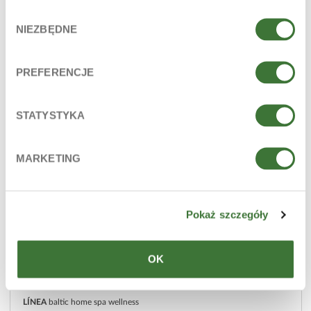
Wybór
NIEZBĘDNE
zgody
PREFERENCJE
STATYSTYKA
MARKETING
Pokaż szczegóły
OK
exfoliante corporal
LÍNEA
baltic home spa wellness