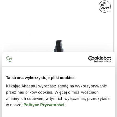
Ta strona wykorzystuje pliki cookies.
Klikając Akceptuj wyrażasz zgodę na wykorzystywanie
przez nas plików cookies. Więcej o możliwościach
crema facial hidratante y lifting fórmula ligera
zmiany ich ustawień, w tym ich wyłączenia, przeczytasz
LÍNEA
baltic home spa wellness
w naszej
Polityce Prywatności
.
TIPO DE PRODUCTO
cremas faciales
PIEL
seca, normal, deshidratadas