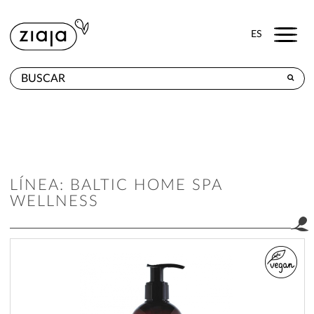
Menu
ES
DÓNDE COMPRAR
PRODUCTOS
TIENDA ONLINE
LÍNEA: BALTIC HOME SPA
CONTACTO
WELLNESS