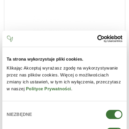
Ta strona wykorzystuje pliki cookies.
Klikając Akceptuj wyrażasz zgodę na wykorzystywanie
przez nas plików cookies. Więcej o możliwościach
exfoliante de azúcar cristalino
zmiany ich ustawień, w tym ich wyłączenia, przeczytasz
w naszej
Polityce Prywatności
.
LÍNEA
cupuaçu
TIPO DE PRODUCTO
exfoliantes corporales
Wybór
NIEZBĘDNE
zgody