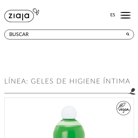
Menu
ES
DÓNDE COMPRAR
PRODUCTOS
TIENDA ONLINE
LÍNEA: GELES DE HIGIENE ÍNTIMA
CONTACTO