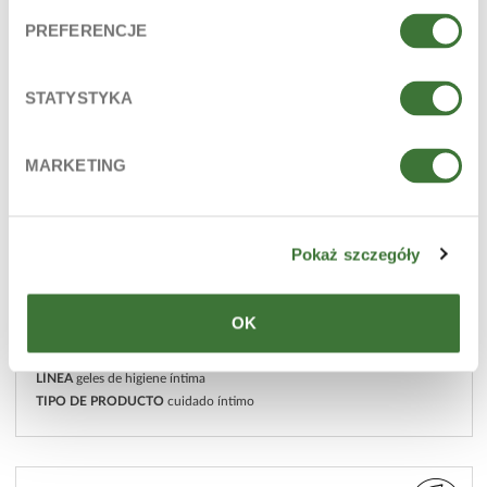
PREFERENCJE
STATYSTYKA
MARKETING
Pokaż szczegóły
OK
gel de higiene íntima de diente de león
LÍNEA
geles de higiene íntima
TIPO DE PRODUCTO
cuidado íntimo