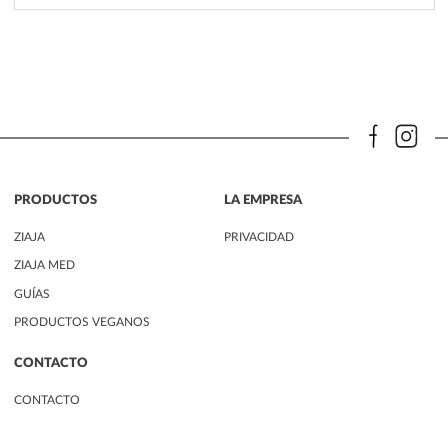
PRODUCTOS
LA EMPRESA
ZIAJA
PRIVACIDAD
ZIAJA MED
GUÍAS
PRODUCTOS VEGANOS
CONTACTO
CONTACTO