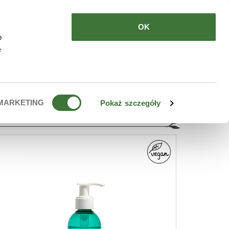
DE COMPRAR
ES
OK
o
e
MARKETING
Pokaż szczegóły