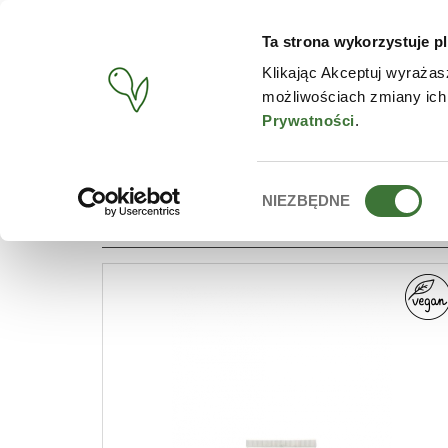
Ta strona wykorzystuje pl
PRODUCTOS
TIENDA O
Klikając Akceptuj wyrażas
możliwościach zmiany ich
BUSCAR
/
PRODUCTOS
/
LÍNEA
/
MANUKA TREE
Prywatności
.
Wybór
NIEZBĘDNE
LÍNEA: MANUKA TREE
zgody