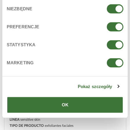
Wybór
NIEZBĘDNE
zgody
PREFERENCJE
STATYSTYKA
MARKETING
Pokaż szczegóły
OK
exfoliante enzimático
LÍNEA
sensitive skin
TIPO DE PRODUCTO
exfoliantes faciales