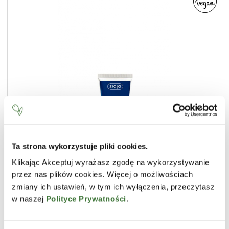
Ta strona wykorzystuje pliki cookies.
Klikając Akceptuj wyrażasz zgodę na wykorzystywanie
crema de noche reafirmante
przez nas plików cookies. Więcej o możliwościach
LÍNEA
sensitive skin
zmiany ich ustawień, w tym ich wyłączenia, przeczytasz
TIPO DE PRODUCTO
cremas faciales
w naszej
Polityce Prywatności
.
PIEL
seca, sensible