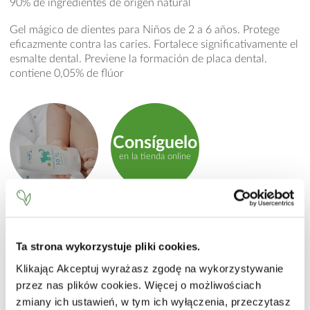
90% de ingredientes de origen natural
Gel mágico de dientes para Niños de 2 a 6 años. Protege
eficazmente contra las caries. Fortalece significativamente el
esmalte dental. Previene la formación de placa dental.
contiene 0,05% de flúor
Consíguelo
en la tienda online
MODO DE EMPLEO
Usar una pequeña cantidad de gel del tamaño de un
Ta strona wykorzystuje pliki cookies.
product.label.guide
guisante. Aplicar al menos 2 veces al día bajo la supervisión
Klikając Akceptuj wyrażasz zgodę na wykorzystywanie
de un adulto.
przez nas plików cookies. Więcej o możliwościach
INCI
zmiany ich ustawień, w tym ich wyłączenia, przeczytasz