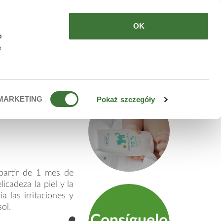
DE COMPRAR
ES
OK
o
e
 niños y
MARKETING
Pokaż szczegóły
partir de 1 mes de
icadeza la piel y la
a las irritaciones y
ol.
Consíguelo