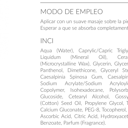
MODO DE EMPLEO
Aplicar con un suave masaje sobre la pie
Esperar a que se absorba completament
INCI
Aqua (Water), Caprylic/Capric Trigly
Liquidum (Mineral Oil), Cera M
(Microcrystalline Wax), Glycerin, Glycer
Panthenol, Dimethicone, Glyceryl St
Caesalpinia Spinosa Gum, Caesalp
Sodium Acrylate/Sodium Acryloyl
Copolymer, Isohexadecane, Polysor
Glucoside, Cetearyl Alcohol, Gos
(Cotton) Seed Oil, Propylene Glycol, 
Calcium Gluconate, PEG-8, Tocopherol, 
Ascorbic Acid, Citric Acid, Hydroxyac
Benzoate, Parfum (Fragrance).