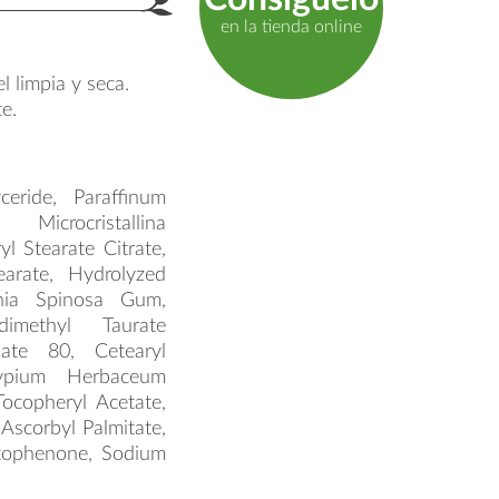
product.label.guide
en la tienda online
l limpia y seca.
e.
ceride, Paraffinum
icrocristallina
yl Stearate Citrate,
earate, Hydrolyzed
inia Spinosa Gum,
dimethyl Taurate
bate 80, Cetearyl
sypium Herbaceum
Tocopheryl Acetate,
Ascorbyl Palmitate,
etophenone, Sodium