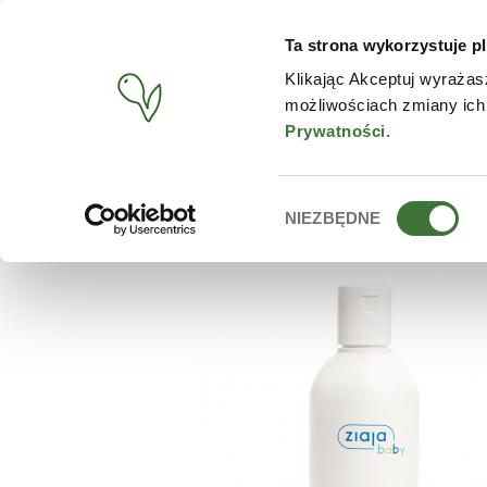
Ta strona wykorzystuje pl
PRODUCTOS
TIENDA O
Klikając Akceptuj wyrażas
możliwościach zmiany ich
BUSCAR
/
PRODUCTOS
/
ZIAJA
/
LECHE CORPORAL PARA NI
Prywatności
.
Wybór
NIEZBĘDNE
zgody