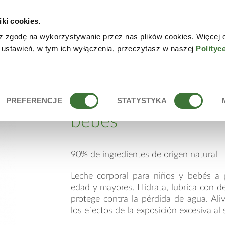
iki cookies.
NLINE
CONTACTO
DÓN
z zgodę na wykorzystywanie przez nas plików cookies. Więcej 
 ustawień, w tym ich wyłączenia, przeczytasz w naszej
Polityc
ÑOS Y BEBÉS
leche corporal para
PREFERENCJE
STATYSTYKA
bebés
90% de ingredientes de origen natural
Leche corporal para niños y bebés a 
edad y mayores. Hidrata, lubrica con del
protege contra la pérdida de agua. Alivi
los efectos de la exposición excesiva al s