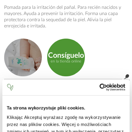
Pomada para la irritación del pañal. Para recién nacidos y
mayores. Ayuda a prevenir la irritación. Forma una capa
protectora contra la sequedad de la piel. Alivia la piel
enrojecida e irritada.
Consíguelo
en la tienda online
MODO DE EMPLEO
Aplicar crema en el culito del bebé y en los lugares
product.label.guide
propensos a enrojecerse. Para uso frecuente.
Ta strona wykorzystuje pliki cookies.
INCI
Klikając Akceptuj wyrażasz zgodę na wykorzystywanie
przez nas plików cookies. Więcej o możliwościach
Aqua (Water), Paraffinum Liquidum (Mineral Oil), Cera
Microcristallina (Microcrystalline Wax), Zinc Oxide, Lanolin,
zmiany ich ustawień, w tym ich wyłączenia, przeczytasz