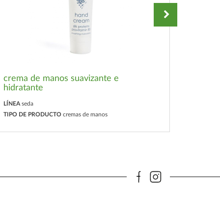
crema de manos suavizante e
hidratante
loción
LÍNEA
seda
LÍNEA
se
TIPO DE PRODUCTO
cremas de manos
TIPO D