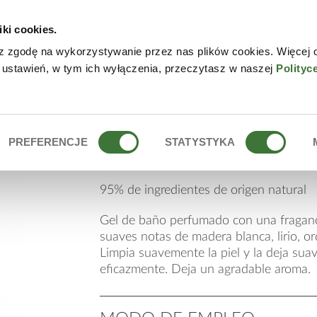
iki cookies.
NLINE
CONTACTO
DÓN
z zgodę na wykorzystywanie przez nas plików cookies. Więcej 
 ustawień, w tym ich wyłączenia, przeczytasz w naszej
Polityc
gel de baño cremos
PREFERENCJE
STATYSTYKA
95% de ingredientes de origen natural
Gel de baño perfumado con una fraganci
suaves notas de madera blanca, lirio, or
Limpia suavemente la piel y la deja suav
eficazmente. Deja un agradable aroma.