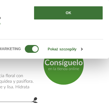
DE COMPRAR
ES
OK
o
e
o
MARKETING
Pokaż szczegóły
Consíguelo
en la tienda online
a floral con
quídea y pasiflora.
e y lisa. Hidrata