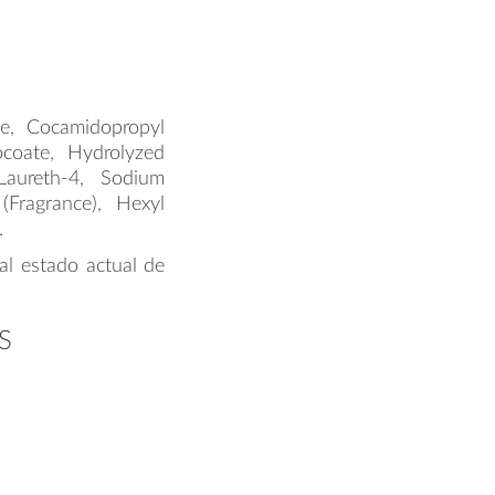
te, Cocamidopropyl
ocoate, Hydrolyzed
 Laureth-4, Sodium
(Fragrance), Hexyl
.
al estado actual de
S