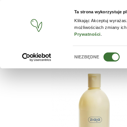
Ta strona wykorzystuje pl
PRODUCTOS
TIENDA O
Klikając Akceptuj wyrażas
możliwościach zmiany ich
BUSCAR
/
PRODUCTOS
/
ZIAJA
/
GEL DE BAÑO CREMOSO
Prywatności
.
Wybór
NIEZBĘDNE
zgody