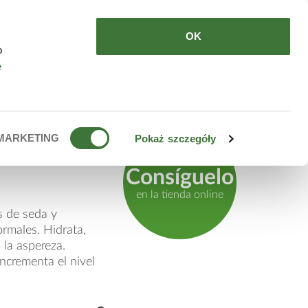
DE COMPRAR
ES
OK
o
e
atante
MARKETING
Pokaż szczegóły
Consíguelo
en la tienda online
s de seda y
ormales. Hidrata,
 la aspereza.
 Incrementa el nivel