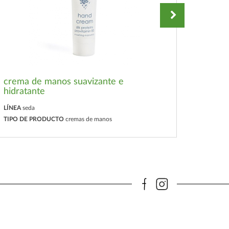
crema de manos suavizante e
hidratante
gel d
LÍNEA
seda
LÍNEA
se
TIPO DE PRODUCTO
cremas de manos
TIPO D