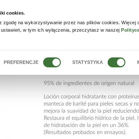
iki cookies.
NLINE
CONTACTO
DÓN
z zgodę na wykorzystywanie przez nas plików cookies. Więcej 
 ustawień, w tym ich wyłączenia, przeczytasz w naszej
Polityc
ATANTE
loción corporal hidr
PREFERENCJE
STATYSTYKA
95% de ingredientes de origen natural
Loción corporal hidratante con proteína
manteca de karité para pieles secas y n
mejora la suavidad de la piel reduciendo
Restaura el equilibrio hídrico de la piel.
de hidratación de la piel en un 36%.
(Resultados probados en ensayos).