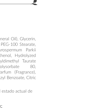
ral Oil), Glycerin,
, PEG-100 Stearate,
yrospermum Parkii
thenol, Hydrolyzed
yldimethyl Taurate
olysorbate 80,
arfum (Fragrance),
zyl Benzoate, Citric
l estado actual de
S