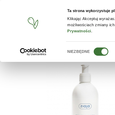
Ta strona wykorzystuje pl
PRODUCTOS
TIENDA O
Klikając Akceptuj wyrażas
możliwościach zmiany ich
BUSCAR
/
PRODUCTOS
/
ZIAJA
/
LOCIÓN CORPORAL HIDR
Prywatności
.
Wybór
NIEZBĘDNE
zgody