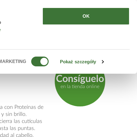
DE COMPRAR
ES
OK
o
e
isadora
MARKETING
Pokaż szczegóły
Consíguelo
en la tienda online
a con Proteínas de
 sin brillo.
erra las cutículas
asta las puntas.
dad al cabello.