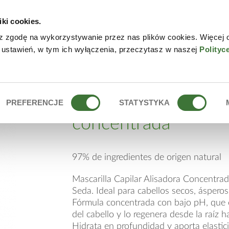
iki cookies.
NLINE
CONTACTO
DÓN
z zgodę na wykorzystywanie przez nas plików cookies. Więcej 
 ustawień, w tym ich wyłączenia, przeczytasz w naszej
Polityc
ISADORA CONCENTRADA
mascarilla capilar al
PREFERENCJE
STATYSTYKA
concentrada
97% de ingredientes de origen natural
Mascarilla Capilar Alisadora Concentrad
Seda. Ideal para cabellos secos, ásperos y
Fórmula concentrada con bajo pH, que ci
del cabello y lo regenera desde la raíz h
Hidrata en profundidad y aporta elastici