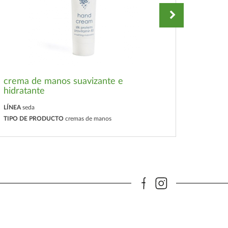
crema de manos suavizante e
hidratante
gel d
LÍNEA
seda
LÍNEA
se
TIPO DE PRODUCTO
cremas de manos
TIPO D