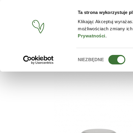
Ta strona wykorzystuje pl
PRODUCTOS
TIENDA O
Klikając Akceptuj wyrażas
możliwościach zmiany ich
BUSCAR
/
PRODUCTOS
/
ZIAJA
/
MASCARILLA CAPILAR AL
Prywatności
.
Wybór
NIEZBĘDNE
zgody