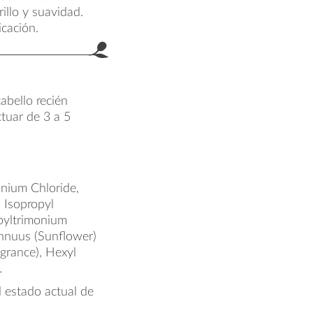
illo y suavidad.
icación.
abello recién
tuar de 3 a 5
onium Chloride,
 Isopropyl
pyltrimonium
Annuus (Sunflower)
grance), Hexyl
.
l estado actual de