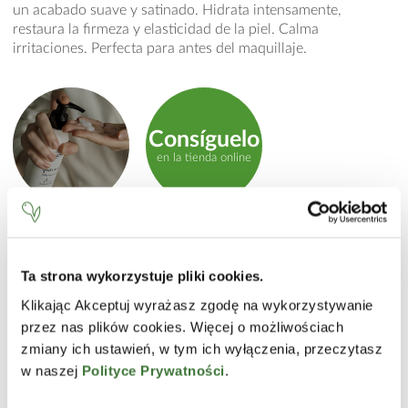
un acabado suave y satinado. Hidrata intensamente,
restaura la firmeza y elasticidad de la piel. Calma
irritaciones. Perfecta para antes del maquillaje.
Consíguelo
en la tienda online
MODO DE EMPLEO
Aplicar uniformemente sobre el rostro, cuello y escote.
Ta strona wykorzystuje pliki cookies.
product.label.guide
Masajear suavemente. Evitar el contorno de ojos.
Klikając Akceptuj wyrażasz zgodę na wykorzystywanie
INCI
przez nas plików cookies. Więcej o możliwościach
zmiany ich ustawień, w tym ich wyłączenia, przeczytasz
Aqua (Water), Hexyl Laurate, Isohexadecane, Diethylamino
w naszej
Polityce Prywatności
.
Hydroxybenzoyl Hexyl Benzoate, Ethylhexyl Stearate,
Ethylhexyl Triazone, Glycerin, Glyceryl Stearate, PEG-100