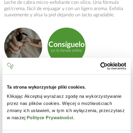
Leche de cabra micro-exfoliante con sílice. Una fórmula
gel/crema, fácil de enjuagar y con un ligero aroma. Exfolia
suavemente y alisa la piel dejando un tacto agradable.
Consíguelo
en la tienda online
MODO DE EMPLEO
Aplicar sobre el rostro previamente humedecido, masajear
Ta strona wykorzystuje pliki cookies.
product.label.guide
suavemente y enjuagar con agua tibia. Evitar el contacto con
Klikając Akceptuj wyrażasz zgodę na wykorzystywanie
los ojos. Utilizar 2-3 veces por semana.
przez nas plików cookies. Więcej o możliwościach
INCI
zmiany ich ustawień, w tym ich wyłączenia, przeczytasz
w naszej
Polityce Prywatności
.
Aqua (Water), Glycerin, Decyl Glucoside, Dimethicone,
Hydrated Silica, Cetearyl Alcohol, Propylene Glycol, Goat
Milk Extract, Tocopheryl Acetate, Allantoin, Carbomer,